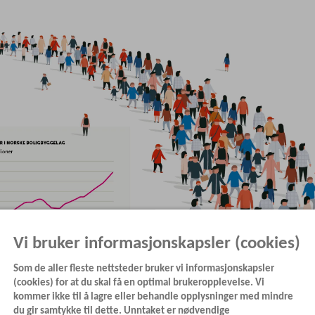
Vi bruker informasjonskapsler (cookies)
Som de aller fleste nettsteder bruker vi informasjonskapsler
(cookies) for at du skal få en optimal brukeropplevelse. Vi
kommer ikke til å lagre eller behandle opplysninger med mindre
er seg 1,3 millioner medlemmer. De har forkjøpsrett, noe som kan g
du gir samtykke til dette. Unntaket er nødvendige