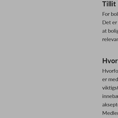
Tillit
For bo
Det er 
at bol
relevan
Hvor
Hvorfo
er med
viktig
innebæ
aksept
Medlem