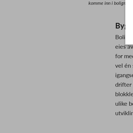
komme inn i boligmar
Bygge
Boligb
eies a
for me
vel én
igangs
drifter
blokkl
ulike b
utvikli