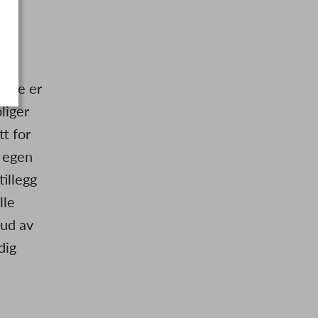
t de er
liger
t for
m egen
tillegg
lle
bud av
dig