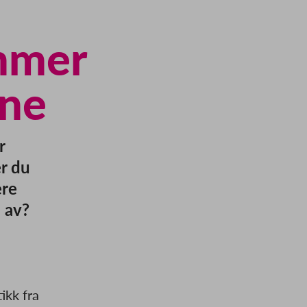
mmer
ene
r
r du
ere
 av?
ikk fra