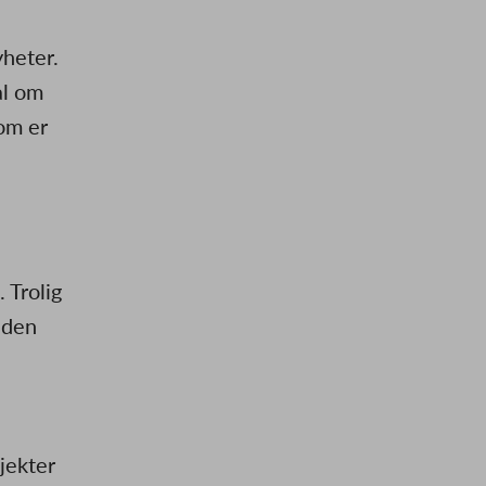
yheter.
al om
om er
 Trolig
 den
jekter