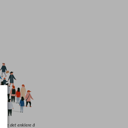
jøre det enklere å