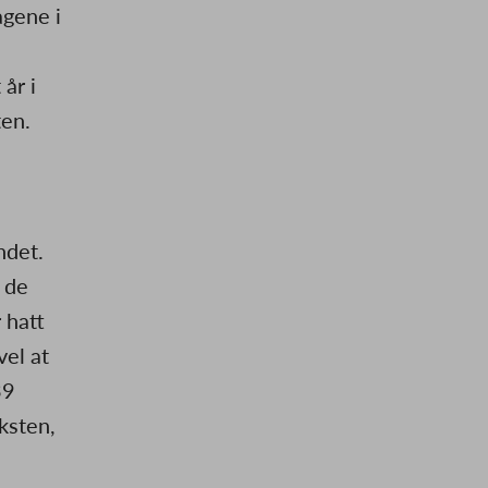
agene i
år i
ten.
ndet.
 de
 hatt
vel at
39
ksten,