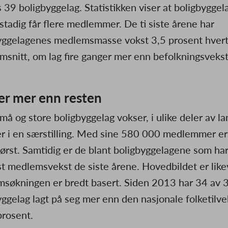
 39 boligbyggelag. Statistikken viser at boligbyggel
stadig får flere medlemmer. De ti siste årene har
yggelagenes medlemsmasse vokst 3,5 prosent hvert 
msnitt, om lag fire ganger mer enn befolkningsveks
er mer enn resten
å og store boligbyggelag vokser, i ulike deler av la
r i en særstilling. Med sine 580 000 medlemmer er
størst. Samtidig er de blant boligbyggelagene som har
st medlemsvekst de siste årene. Hovedbildet er like
søkningen er bredt basert. Siden 2013 har 34 av 
yggelag lagt på seg mer enn den nasjonale folketilve
prosent.