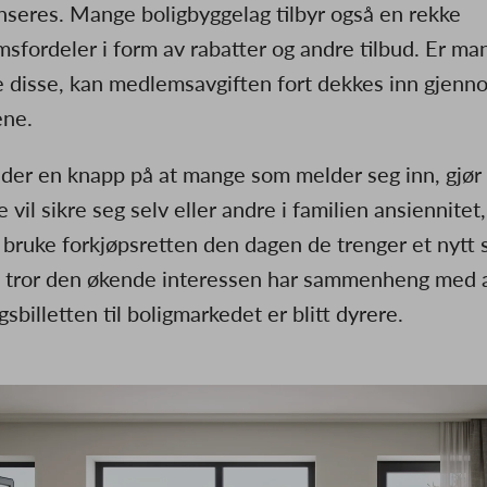
nseres. Mange boligbyggelag tilbyr også en rekke
sfordeler i form av rabatter og andre tilbud. Er man
e disse, kan medlemsavgiften fort dekkes inn gjenn
ene.
lder en knapp på at mange som melder seg inn, gjør
e vil sikre seg selv eller andre i familien ansiennitet, 
 bruke forkjøpsretten den dagen de trenger et nytt 
g tror den økende interessen har sammenheng med 
sbilletten til boligmarkedet er blitt dyrere.