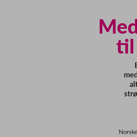
Med
ti
med
al
str
Norske 