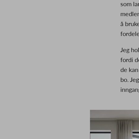
som la
medlem
å bruk
fordel
Jeg ho
fordi d
de kan
bo. Je
inngang