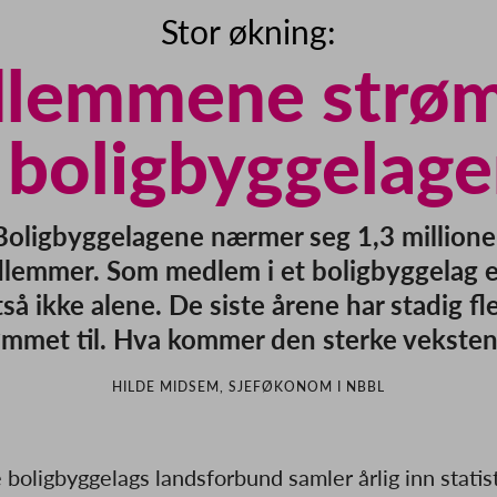
Stor økning:
lemmene strø
l boligbyggelag
Boligbyggelagene nærmer seg 1,3 millione
lemmer. Som medlem i et boligbyggelag e
tså ikke alene. De siste årene har stadig fl
ømmet til. Hva kommer den sterke veksten
HILDE MIDSEM, SJEFØKONOM I NBBL
boligbyggelags landsforbund samler årlig inn statist