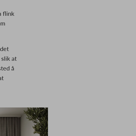
 flink
om
 det
slik at
sted å
at