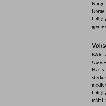
Norges
Norge 
boligb
gjenno
Voks
Både sm
Obos e
klart 
sterke
medlem
boligb
målt i 