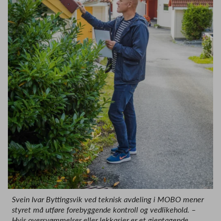
Svein Ivar Byttingsvik ved teknisk avdeling i MOBO mener
styret må utføre forebyggende kontroll og vedlikehold. –
Hvis oversvømmelser eller lekkasjer er et gjentagende