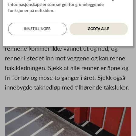
pakningene må sjekkes jevnlig.
informasjonskapsler som sørger for grunnleggende
funksjoner på nettsiden.
Alle renner som skal lede vannet ut fra bygg må
INNSTILLINGER
GODTA ALLE
være åpne. Hvis det ligger løv eller mose i
rennene kommer ikke vannet ut og ned, og
renner i stedet inn mot veggene og kan renne
bak kledningen. Sjekk at alle renner er åpne og
fri for løv og mose to ganger i året. Sjekk også
innebygde taknedløp med tilhørende taksluker.