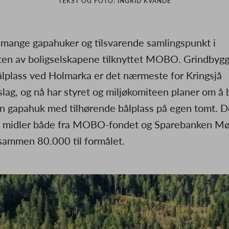
TEKST OG FOTO: INGRID KVANDE
 mange gapahuker og tilsvarende samlingspunkt i
en av boligselskapene tilknyttet MOBO. Grindbyg
lplass ved Holmarka er det nærmeste for Kringsjå
slag, og nå har styret og miljøkomiteen planer om å
n gapahuk med tilhørende bålplass på egen tomt. D
t midler både fra MOBO-fondet og Sparebanken Mø
l sammen 80.000 til formålet.