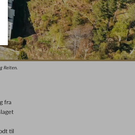
g Reiten.
g fra
slaget
dt til