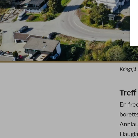
Kringsjå
Treff
En fre
boretts
Annlau
Haugla