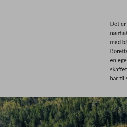
Det er
nærhet
med bå
Borett
en ege
skaffe
har ti