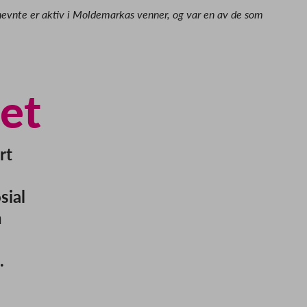
nevnte er aktiv i Moldemarkas venner, og var en av de som
let
rt
sial
n
.