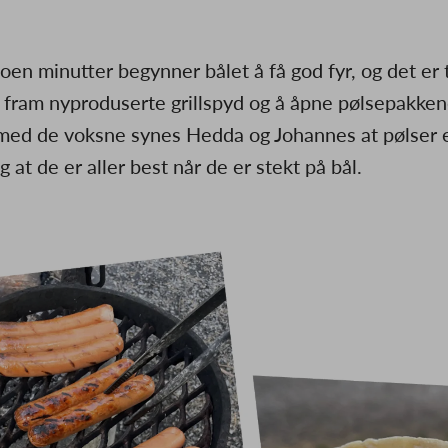
oen minutter begynner bålet å få god fyr, og det er t
e fram nyproduserte grillspyd og å åpne pølsepakkene
 med de voksne synes Hedda og Johannes at pølser 
g at de er aller best når de er stekt på bål.