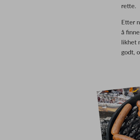
rette.
Etter n
å finn
likhet
godt, o