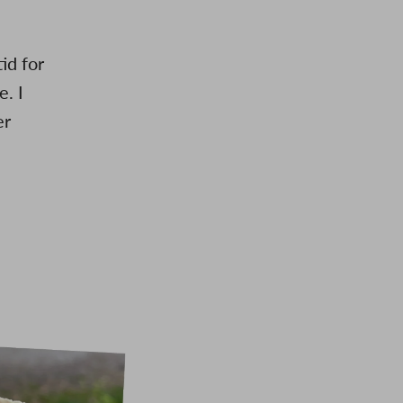
id for
. I
er