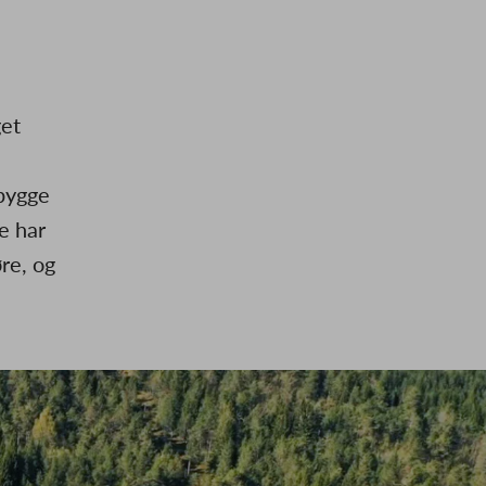
get
 bygge
e har
re, og