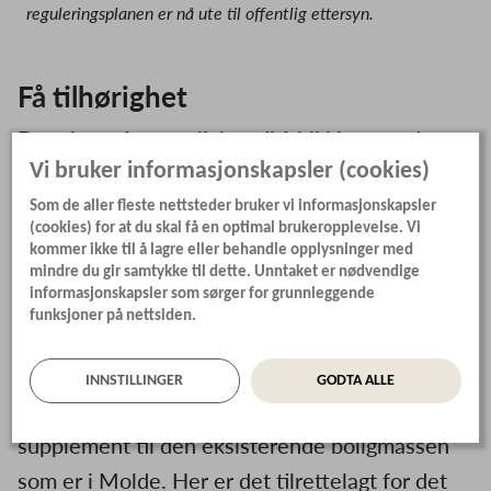
reguleringsplanen er nå ute til offentlig ettersyn.
Få tilhørighet
Det gir også en mulighet til å bli kjent med
nabolaget, naboene, bygge relasjoner og skape
Vi bruker informasjonskapsler (cookies)
et sosialt nettverk som er uvurderlig når vi blir
Som de aller fleste nettsteder bruker vi informasjonskapsler
(cookies) for at du skal få en optimal brukeropplevelse. Vi
eldre. Dette kan bidra til å redusere ensomhet
kommer ikke til å lagre eller behandle opplysninger med
og gi oss en følelse av tilhørighet.
mindre du gir samtykke til dette. Unntaket er nødvendige
informasjonskapsler som sørger for grunnleggende
funksjoner på nettsiden.
Bovieran ideelt for mange
INNSTILLINGER
GODTA ALLE
Her kommer Bovieran inn som et godt
supplement til den eksisterende boligmassen
som er i Molde. Her er det tilrettelagt for det